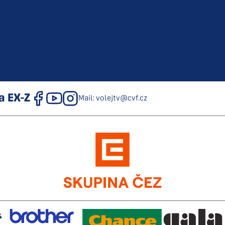
a
EX-Z
Mail: volejtv@cvf.cz